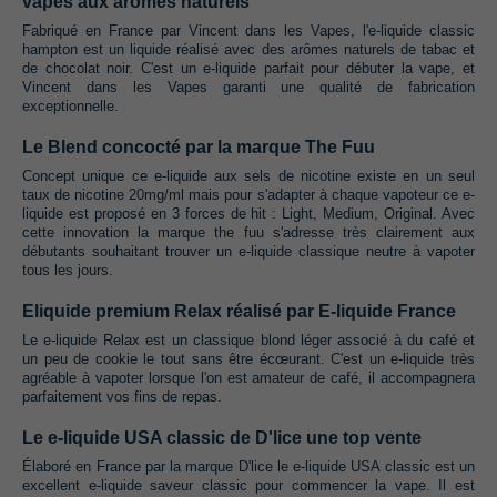
vapes aux arômes naturels
Fabriqué en France par Vincent dans les Vapes, l'e-liquide classic
hampton est un liquide réalisé avec des arômes naturels de tabac et
de chocolat noir. C'est un e-liquide parfait pour débuter la vape, et
Vincent dans les Vapes garanti une qualité de fabrication
exceptionnelle.
Le Blend concocté par la marque The Fuu
Concept unique ce e-liquide aux sels de nicotine existe en un seul
taux de nicotine 20mg/ml mais pour s'adapter à chaque vapoteur ce e-
liquide est proposé en 3 forces de hit : Light, Medium, Original. Avec
cette innovation la marque the fuu s'adresse très clairement aux
débutants souhaitant trouver un e-liquide classique neutre à vapoter
tous les jours.
Eliquide premium Relax réalisé par E-liquide France
Le e-liquide Relax est un classique blond léger associé à du café et
un peu de cookie le tout sans être écœurant. C'est un e-liquide très
agréable à vapoter lorsque l'on est amateur de café, il accompagnera
parfaitement vos fins de repas.
Le e-liquide USA classic de D'lice une top vente
Élaboré en France par la marque D'lice le e-liquide USA classic est un
excellent e-liquide saveur classic pour commencer la vape. Il est