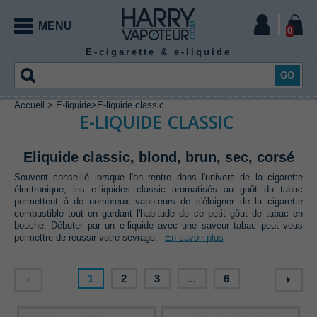
MENU
0
E-cigarette & e-liquide
GO
Accueil
>
E-liquide
>
E-liquide classic
CIGARETTE
E-
EXPERT
DIY
CIGARETTE
E-LIQUIDE CLASSIC
ELECTRONIQUE
ELECTRONIQUE
LIQUIDE
E-
Eliquide classic, blond, brun, sec, corsé
Souvent conseillé lorsque l'on rentre dans l'univers de la cigarette
E-
LIQUIDE
Kit
électronique, les e-liquides classic aromatisés au goût du tabac
Mod
Mod
Chargeur
Accu
vapoteur
permettent à de nombreux vapoteurs de s'éloigner de la cigarette
electro
meca
accu
mod
LIQUIDE
expert
combustible tout en gardant l'habitude de ce petit gôut de tabac en
E-
E-
E-
E-
E-
E-
Kit
Kit
E-
CE
E-
E-
E-liquide
bouche. Débuter par un e-liquide avec une saveur tabac peut vous
liquide
liquide
liquide
liquide
liquide
liquide
vapoteur
vapoteur
cigarettes
jetable
cigarette
cigarette
gourmand
permettre de réussir votre sevrage.
En savoir plus
Fil
Coton
classic
menthe
fruité
boisson
effet
bonbon
EXPERT
Atomiseur
Coils
Outillage
Pièces
débutant
avancé
pod
puff
box
tube
resistif
cigarette
frais
Arôme
Booster
Base
Additif
reconstructible
préfabriqués
coiling
détachées
Pack
Accessoires
coil
electronique
e-
e-
e-
e-
E-
E-
E-
E-
E-
DIY
DIY
1
2
3
...
6
Batterie
Resistance
Drip
Verre de
Housse
DIY
liquide
liquide
liquide
liquide
liquide
liquide
liquide
liquide
liquide
Clearomiseur
intégrée
e-cigarette
Tip
remplacement
protection
en 10
à
sels de
High
XXL
Arôme
E-
ml
booster
nicotine
VG
Arôme
Arôme
Arôme
Arôme
Arôme
Arôme