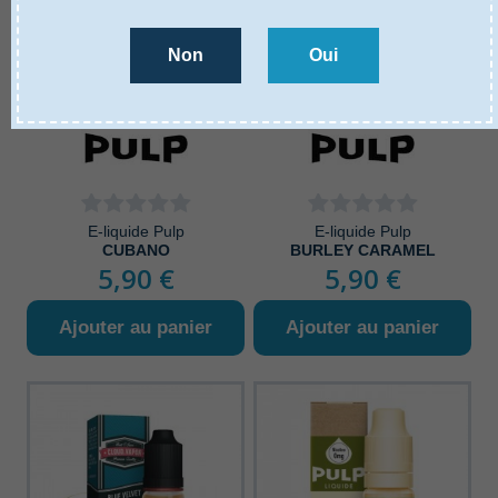
Non
Oui
E-liquide Pulp
E-liquide Pulp
CUBANO
BURLEY CARAMEL
5,90 €
5,90 €
Ajouter au panier
Ajouter au panier