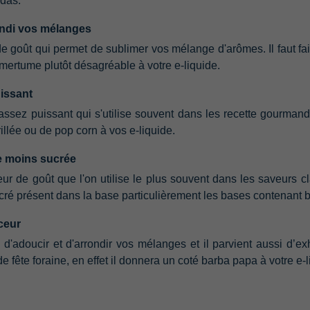
das.
rondi vos mélanges
 goût qui permet de sublimer vos mélange d'arômes.‭ ‬Il faut fair
amertume plutôt désagréable à votre e-liquide.
uissant
 assez puissant qui s'utilise souvent dans les recette gourmande o
illée ou de pop corn à vos e-liquide.
se moins sucrée
ur de goût que l'on utilise le plus souvent dans les saveurs class
ucré présent dans la base particulièrement les bases contenant
ceur
‭ ‬d'adoucir et d'arrondir vos mélanges et il parvient aussi d’exh
fête foraine,‭ ‬en effet il donnera un coté barba papa à votre e-l