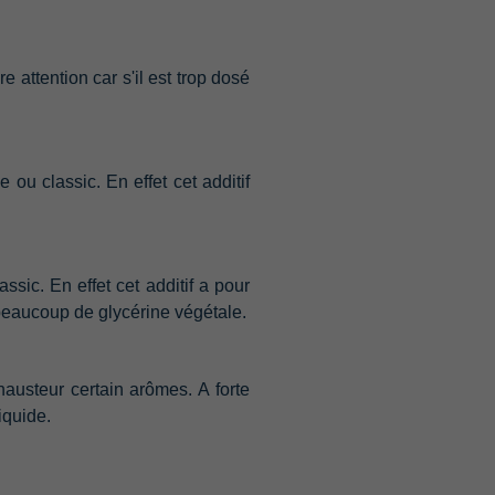
e attention car s'il est trop dosé
u classic.‭ ‬En effet cet additif
ic.‭ ‬En effet cet additif a pour
 beaucoup de glycérine végétale.
austeur certain arômes.‭ ‬A forte
iquide.