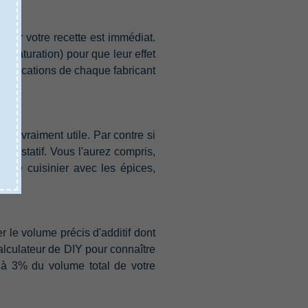
 sur votre recette est immédiat.
(‬maturation‭) ‬pour que leur effet
es indications de chaque fabricant
as vraiment utile.‭ ‬Par contre si
ustatif.‭ ‬Vous l'aurez compris,‭
me le cuisinier avec les épices,‭
r le volume précis d'additif dont
alculateur de DIY pour connaître
à‭ ‬3%‭ ‬du volume total de votre