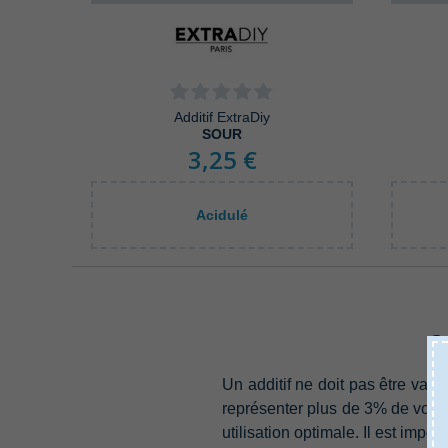
Additif ExtraDiy
SOUR
3,25 €
Acidulé
Co
Un additif ne doit pas être vapot
représenter plus de‭ ‬3%‭ ‬de vo
utilisation optimale.‭ ‬Il est imp