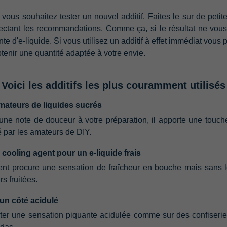
que vous souhaitez tester un nouvel additif.‭ ‬Faites le sur de petit
ectant les recommandations.‭ ‬Comme ça,‭ ‬si le résultat ne vo
e d'e-liquide.‭ ‬Si vous utilisez un additif à effet immédiat vou
btenir une quantité adaptée à votre envie.
Voici les additifs les plus couramment utilisés
amateurs de liquides sucrés
e note de douceur à votre préparation,‭ ‬il apporte une‭ ‬touche 
isé par les amateurs de DIY.
ou cooling agent pour un e-liquide frais
ent procure une sensation de fraîcheur en bouche mais sans le 
s fruitées.
r un côté acidulé
er une sensation piquante acidulée comme sur des confiseries.‭ 