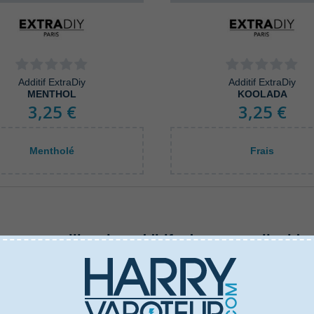
Additif ExtraDiy
Additif ExtraDiy
MENTHOL
KOOLADA
3,25 €
3,25 €
Mentholé
Frais
mment utiliser les additifs dans vos e-liquide
é directement,‭ ‬il sert à apporter un petit plus à votre recette. L
tre mélange.‭ ‬Chaque additif possède des propriétés particulière
ortant de bien suivre les indications préconisées par la marque.