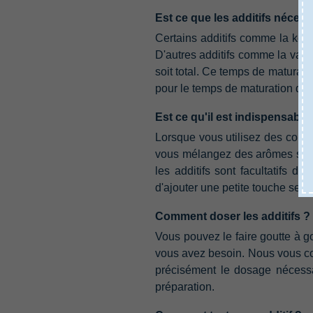
Est ce que les additifs néces
Certains additifs comme la kool
D'autres additifs comme la vanilli
soit total.‭ ‬Ce temps de maturat
pour le temps de maturation des 
Est ce qu'il est indispensable 
Lorsque vous utilisez des concent
vous mélangez des arômes simples
‬les additifs sont facultatifs d
‬d'ajouter une petite touche sec
Comment doser les additifs ‭?
Vous pouvez le faire goutte à go
vous avez besoin.‭ ‬Nous vous c
précisément le dosage nécessaire
préparation.