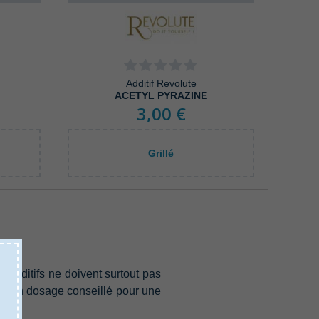
Additif Revolute
ACETYL PYRAZINE
3,00 €
Grillé
s ?
es additifs ne doivent surtout pas
s et un dosage conseillé pour une