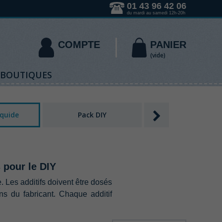
01 43 96 42 06
du mardi au samedi 12h-20h
COMPTE
PANIER
(vide)
 BOUTIQUES
iquide
Pack DIY
Accessoires DIY
 pour le DIY
.‭ ‬Les additifs doivent être dosés
 du fabricant.‭ ‬Chaque additif