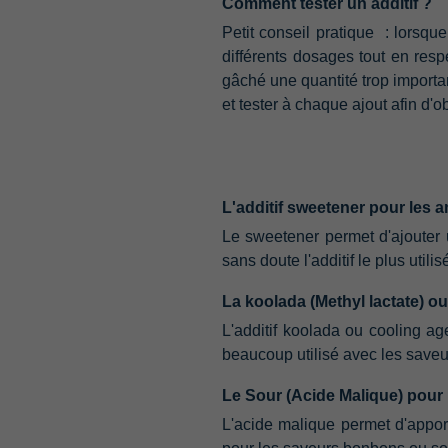
Comment tester un additif ?
Petit conseil pratique ‭ ‬:‭ ‬lors
différents dosages tout en resp
gâché une quantité trop important
et tester à chaque ajout afin d'o
L'additif sweetener pour les 
Le sweetener permet d'ajouter un
sans doute l'additif le plus util
La koolada‭ (‬Methyl lactate‭) ‬
L'additif koolada ou cooling ag
beaucoup utilisé avec les saveur
Le Sour‭ (‬Acide Malique‭) ‬pou
L'acide malique permet d'apport