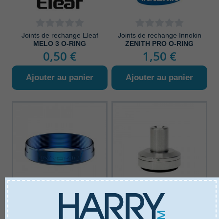
Joints de rechange Eleaf
Joints de rechange Innokin
MELO 3 O-RING
ZENITH PRO O-RING
0,50 €
1,50 €
Ajouter au panier
Ajouter au panier