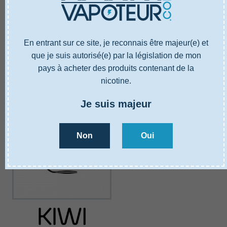
Pièce détachée Innokin
Top cap Green Vapes
BEAUTY RING ZENITH PRO
GREEN FIRST
En entrant sur ce site, je reconnais être majeur(e) et
3,90 €
12,90 €
que je suis autorisé(e) par la législation de mon
pays à acheter des produits contenant de la
Ajouter au panier
Ajouter au panier
nicotine.
Je suis majeur
Non
Oui