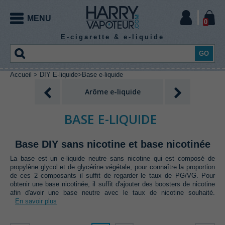
MENU
0
E-cigarette & e-liquide
GO
Accueil
>
DIY E-liquide
>
Base e-liquide
CIGARETTE
E-
EXPERT
DIY
CIGARETTE
Arôme e-liquide
Booster e-l
ELECTRONIQUE
ELECTRONIQUE
LIQUIDE
E-
BASE E-LIQUIDE
E-
LIQUIDE
Kit
Mod
Mod
Chargeur
Accu
vapoteur
Base DIY sans nicotine et base nicotinée
electro
meca
accu
mod
LIQUIDE
expert
E-
E-
E-
E-
E-
E-
Kit
Kit
E-
CE
E-
E-
E-liquide
La base est un e-liquide neutre sans nicotine qui est composé de
liquide
liquide
liquide
liquide
liquide
liquide
propylène glycol et de glycérine végétale,‭ ‬pour connaître la proportion
vapoteur
vapoteur
cigarettes
jetable
cigarette
cigarette
gourmand
Fil
Coton
classic
menthe
fruité
boisson
effet
bonbon
EXPERT
Atomiseur
Coils
Outillage
Pièces
de ces‭ ‬2‭ ‬composants il suffit de regarder le taux de PG/VG.‭ ‬Pour
débutant
avancé
pod
puff
box
tube
resistif
cigarette
frais
Arôme
Booster
Base
Additif
reconstructible
préfabriqués
coiling
détachées
obtenir une base nicotinée,‭ ‬il suffit d'ajouter des boosters de nicotine
Pack
Accessoires
coil
electronique
e-
e-
e-
e-
afin d'avoir une base neutre avec le taux de nicotine souhaité.
E-
E-
E-
E-
E-
DIY
DIY
Batterie
Resistance
Drip
Verre de
Housse
DIY
En savoir plus
liquide
liquide
liquide
liquide
liquide
liquide
liquide
liquide
liquide
Clearomiseur
intégrée
e-cigarette
Tip
remplacement
protection
en 10
à
sels de
High
XXL
Arôme
E-
ml
booster
nicotine
VG
Arôme
Arôme
Arôme
Arôme
Arôme
Arôme