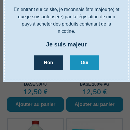
En entrant sur ce site, je reconnais être majeur(e) et
que je suis autorisé(e) par la législation de mon
pays à acheter des produits contenant de la
nicotine.
Je suis majeur
Non
Oui
Base e-liquide Vape Or Diy
Base e-liquide Vape Or Diy
BASE 30/70
BASE 100% VG
12,50 €
12,50 €
Ajouter au panier
Ajouter au panier