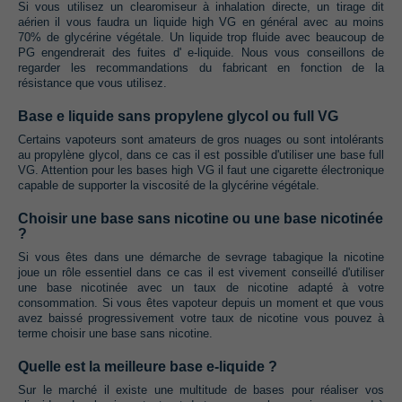
Si vous utilisez un clearomiseur à inhalation directe,‭ ‬un tirage dit
aérien il vous faudra un liquide high VG en général avec au moins‭
‬70%‭ ‬de glycérine végétale.‭ ‬Un liquide trop fluide avec beaucoup de
PG engendrerait des fuites d‭' ‬e-liquide. Nous vous conseillons de
regarder les recommandations du fabricant en fonction de la
résistance que vous utilisez.
Base e liquide sans propylene glycol ou full VG
Certains vapoteurs sont amateurs de gros nuages ou sont intolérants
au propylène glycol,‭ ‬dans ce cas il est possible d'utiliser une base full
VG.‭ ‬Attention pour les bases high VG il faut une cigarette électronique
capable de supporter la viscosité de la glycérine végétale.
Choisir une base sans nicotine ou une base nicotinée
?
Si vous êtes dans une démarche de sevrage tabagique la nicotine
joue un rôle essentiel dans ce cas il est vivement conseillé d'utiliser
une base nicotinée avec un taux de nicotine adapté à votre
consommation.‭ ‬Si vous êtes vapoteur depuis un moment et que vous
avez baissé progressivement votre taux de nicotine vous pouvez à
terme choisir une base sans nicotine.
Quelle est la meilleure base e-liquide ?
Sur le marché il existe une multitude de bases pour réaliser vos