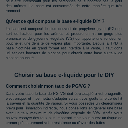
peut être intéressant pour les personnes ne supportant pas le goût
des arômes.‭ ‬La base est consommée de cette manière que très
rarement.
Qu'est ce qui compose la base e-liquide DIY ?
La base est composé le plus souvent de propylène glycol‭ (‬PG‭) ‬qui
sert de fixateur pour les arômes et procure un hit en gorge plus
prononcé et de glycérine végétale‭ (‬VG‭) ‬qui apporte une rondeur en
bouche et une densité de vapeur plus importante.‭ ‬Depuis la TPD la
base nicotinée en grand format est interdite à la vente,‭ ‬il faut dons
utiliser des boosters de nicotine pour obtenir votre base au taux de
nicotine souhaité.
Choisir sa base e-liquide pour le DIY
Comment choisir mon taux de PG/VG ?
Dans votre base le taux de PG VG doit être adapté à votre cigarette
électronique,‭ ‬et il permettra d'adapter suivant vos goûts la force de hit
la saveur et la quantité de vapeur. Si vous possédez un clearomiseur
prévu pour l'inhalation indirecte,‭ ‬nous conseillons en général une base
avec un taux maximum de glycérine végétale de‭ ‬60%.‭ ‬Après vous
pouvez essayer des taux plus important mais vous aurez un risque de
cramer prématurément votre résistance ou d'avoir des fuites.