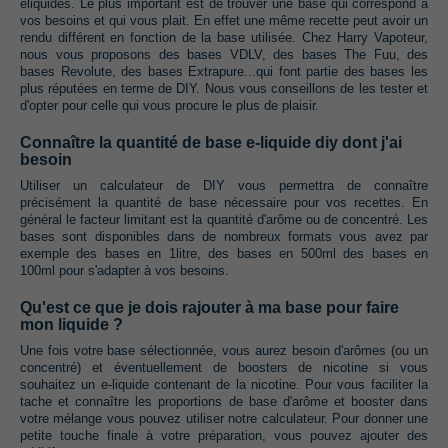
eliquides.‭ ‬Le plus important est de trouver une base qui correspond à
vos besoins et qui vous plait.‭ ‬En effet une même recette peut avoir un
rendu différent en fonction de la base utilisée.‭ ‬Chez Harry Vapoteur,‭
‬nous vous proposons des bases VDLV,‭ ‬des bases The Fuu,‭ ‬des
bases Revolute,‭ ‬des bases Extrapure...qui font partie des bases les
plus réputées en terme de DIY. Nous vous conseillons de les tester et
d'opter pour celle qui vous procure le plus de plaisir.
Connaître la quantité de base e-liquide diy dont j'ai
besoin
Utiliser un calculateur de DIY vous permettra de connaître
précisément la quantité de base nécessaire pour vos recettes.‭ ‬En
général le facteur limitant est la quantité d'arôme ou de concentré.‭ ‬Les
bases sont disponibles dans de nombreux formats vous avez par
exemple des bases en‭ ‬1litre,‭ ‬des bases en‭ ‬500ml des bases en‭
‬100ml pour s'adapter à vos besoins.
Qu'est ce que je dois rajouter à ma base pour faire
mon liquide ?
Une fois votre base sélectionnée,‭ ‬vous aurez besoin d'arômes‭ (‬ou un
concentré‭) ‬et éventuellement de boosters de nicotine si vous
souhaitez un e-liquide contenant de la nicotine.‭ ‬Pour vous faciliter la
tache et connaître les proportions de base d'arôme et booster dans
votre mélange vous pouvez utiliser notre calculateur.‭ ‬Pour donner une
petite touche finale à votre préparation,‭ ‬vous pouvez ajouter des