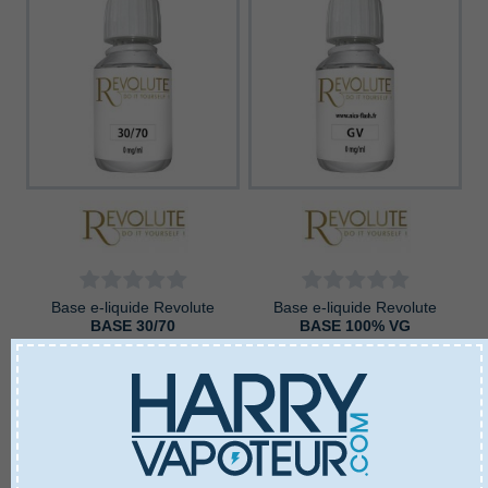
Base e-liquide Revolute
Base e-liquide Revolute
BASE 30/70
BASE 100% VG
4,20 €
4,20 €
A partir de
A partir de
Ajouter au panier
Ajouter au panier