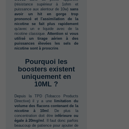
(‬résistance supérieur à‭ ‬1ohm et
puissance aux alentour de‭ ‬10w‭) ‬
sans
avoir un hit en gorge trop
prononcé et l'assimilation de la
nicotine se fait plus rapidement
qu'avec un e liquide avec de la
nicotine classique.‭ ‬
Attention si vous
utilisé un tirage aérien à des
puissances élevées les sels de
nicotine sont à proscrire
.
Pourquoi les
boosters existent
uniquement en‭
‬10ML ?
Depuis la TPD‭ (‬Tobacco Products
Directive‭) ‬il y a une‭ ‬
limitation du
volume des flacons contenant de la
nicotine à‭ ‬10ml‭
.‭ ‬De plus la
concentration doit être‭ ‬
inférieure ou
égale à‭ ‬20mg/ml
.‭ ‬Il faut donc parfois
beaucoup de patience pour ajouter de