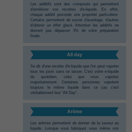
Les additifs sont des composés qui permettent
d'améliorer vos recettes d'e-liquide.‭ ‬En effet,‭
‬chaque additif possède une propriété particulière.‭
‬Certains permettent de sucrer d'avantage,‭ ‬d'autres
d'obtenir un effet glacé.‭ ‬Attention les additifs ne
doivent pas dépasser‭ ‬3%‭ ‬de votre préparation
finale.
All day‭
Se dit d'une recette d'e-liquide que l'on peut vapoter
tous les jours sans se lasser.‭ ‬C'est votre e-liquide
du quotidien,‭ ‬celui que vous vapotez
majoritairement.‭ ‬Certaines personnes vapotent
toujours le même liquide dans ce cas c'est
véritablement leur‭ “‬All Day‭”‬.
Arôme‭
Les arômes permettent de donner de la saveur au
liquide.‭ ‬Lorsque vous fabriquez vous même vos