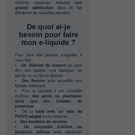
‬certains vapoteurs trouvent‭ ‬
une
grande satisfaction‭
‬dans le fait
d'élaborer de nouvelles‭ ‬recettes.
De quoi ai-je
besoin pour faire
mon e-liquide ?
Pour faire vos propres e-liquides il
vous faut ‭:
Un élément de mesure
ça peut
être une pipette,‭ ‬une seringue,‭ ‬un
bécher ou un flacon gradué.
Des flacons
pour accueillir vos
futures mélanges.
Pour la sécurité il est conseillé
d'utiliser‭ ‬
des gants en plastiques
ainsi que des lunettes de
protection
.
De la‭ ‬
base avec un ratio de
PG/VG adapté
à vos besoins.
Des boosters de nicotine
.
Un concentré d'arôme ou
plusieurs arômes
pour composer