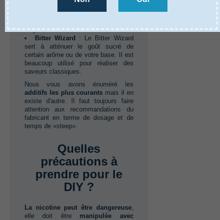
grillé à vos préparations diy e-liquide.‭
‬Cet additif est beaucoup utilisé dans
les recettes gourmandes et nécessite‭
‬10‭ ‬jours de maturation.
Bitter Wizard
‭:‭ ‬Le Bitter Wizard
sert à atténuer le goût sucré de
certain arôme ou de votre base.‭ ‬Il est
beaucoup utilisé pour réaliser des
saveurs classiques.
Nous vous avons énuméré les‭
additifs les plus courants
mais il en
existe d'autre.‭ ‬Il faut toujours faire
attention aux recommandations du
fabricant en terme de dosage et de
temps de‭ «‬steep»‬.
Quelles
précautions à
prendre pour le
DIY ?
La nicotine peut être dangereuse
,‭
‬elle doit être‭ ‬
manipulée avec