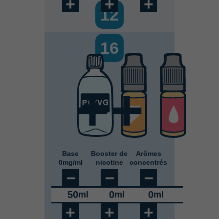
+
+
+
12
16
Base
Booster de
Arômes
0mg/ml
nicotine
concentrés
–
–
–
50
0
0
ml
ml
ml
+
+
+