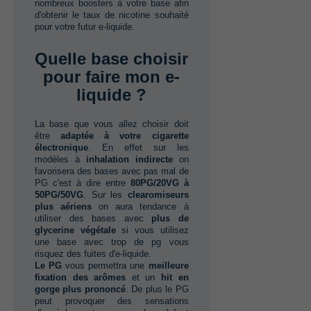
nombreux boosters à votre base afin
d'obtenir le taux de nicotine souhaité
pour votre futur e-liquide.
Quelle base choisir
pour faire mon e-
liquide ?
La base que vous allez choisir doit
être‭ ‬
adaptée à votre cigarette
électronique
.‭ ‬En effet sur les
modèles à‭ ‬
inhalation indirecte
on
favorisera des bases avec pas mal de
PG c'est à dire entre‭ ‬
80PG/20VG à‭
‬50PG/50VG
.‭ ‬Sur les‭ ‬
clearomiseurs
plus aériens
on aura tendance à
utiliser des bases avec‭ ‬
plus de
glycerine végétale
si vous utilisez
une base avec trop de pg vous
risquez des fuites d'e-liquide.
Le PG
vous permettra une‭ ‬
meilleure
fixation des arômes‭
‬et un‭ ‬
hit en
gorge plus prononcé
.‭ ‬De plus le PG
peut provoquer des sensations