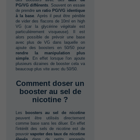
PG/VG différents
.‭ ‬Souvent on essaie
de prendre‭ ‬
un ratio PG/VG identique
à la base
.‭ ‬Après il peut être pénible
de vider des flacons de‭ ‬10ml en high
VG‭ (‬car la glycérine végétale est
particulièrement visqueuse‭)‬.‭ ‬Il est
alors possible de prévoir une base
avec plus de VG dans laquelle on
ajoute des boosters en‭ ‬50/50‭ ‬pour
rendre la manipulation plus
simple
.‭ ‬En effet lorsque l'on ajoute
plusieurs dizaines de booster cela va
beaucoup plus vite avec du‭ ‬50/50.
Comment doser un
booster au sel de
nicotine ?
Les‭ ‬
boosters au sel de nicotine
peuvent être utilisés directement
comme base sans les diluer.‭ ‬En effet
l'intérêt des sels de nicotine est de
pouvoir‭ ‬
vapoter des taux de nicotine
élevés
dans de petits appareil‭s