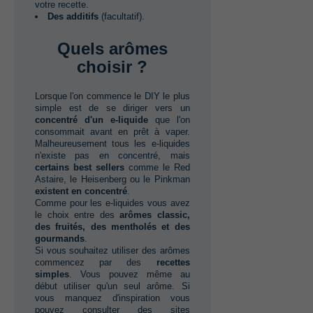
votre recette.
Des additifs‭
(‬facultatif‭).
Quels arômes
choisir ?
Lorsque l'on commence le DIY le plus
simple est de se diriger vers un‭
concentré d'un e-liquide
que l'on
consommait avant en prêt à vaper.‭
‬Malheureusement tous les e-liquides
n'existe pas en concentré,‭ ‬mais‭
certains best sellers
comme le Red
Astaire,‭ ‬le Heisenberg ou le Pinkman‭
existent en concentré
.
Comme pour les e-liquides vous avez
le choix entre des‭ ‬
arômes classic,‭
‬des fruités,‭ ‬des mentholés et des
gourmands
.
Si vous souhaitez utiliser des arômes
commencez par des‭ ‬
recettes
simples
.‭ ‬Vous pouvez même au
début utiliser qu'un seul arôme.‭ ‬Si
vous manquez d'inspiration vous
pouvez consulter des sites