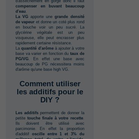
d'assèchement en gorge donc il faut‭
compenser en buvant beaucoup
d'eau
.
La VG‭
‬apporte une‭ ‬
grande densité
de vapeur‭
‬et donne un coté plus rond
en bouche voir un peu sucré.‭ ‬La
glycérine végétale est un peu
visqueuse,‭ ‬elle peut encrasser plus
rapidement certaine résistance.
La‭ ‬
quantité d'arôme
à ajouter à votre
base va varier en fonction du‭ ‬
taux de
PG/VG
.‭ ‬En effet une base avec
beaucoup de PG nécessitera moins
d'arôme qu'une base high VG.
Comment utiliser
les additifs pour le
DIY ?
Les additifs
permettent de donner la
petite‭ ‬
touche finale à votre recette
.‭
‬Ils doivent être utilisé avec
parcimonie.‭ ‬En effet la proportion
d'additif‭ ‬
oscille entre‭ ‬1‭ ‬et‭ ‬3%‭ ‬du