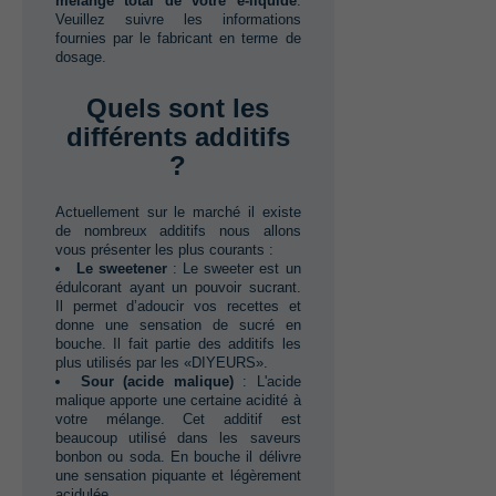
mélange total de votre e-liquide
.‭
‬Veuillez suivre les informations
fournies par le fabricant en terme de
dosage.
Quels sont les
différents additifs
?
Actuellement sur le marché il existe
de nombreux additifs nous allons
vous présenter les plus courants ‭:
Le sweetener‭
‬:‭ ‬Le sweeter est un
édulcorant ayant un pouvoir sucrant.‭
‬Il permet d’adoucir vos recettes et
donne une sensation de sucré en
bouche.‭ ‬Il fait partie des additifs les
plus utilisés par les‭ «‬DIYEURS»‬.
Sour‭ (‬acide malique‭)‬
‭:‭ ‬L'acide
malique apporte une certaine acidité à
votre mélange.‭ ‬Cet additif est
beaucoup utilisé dans les saveurs
bonbon ou soda.‭ ‬En bouche il délivre
une sensation piquante et légèrement
acidulée.