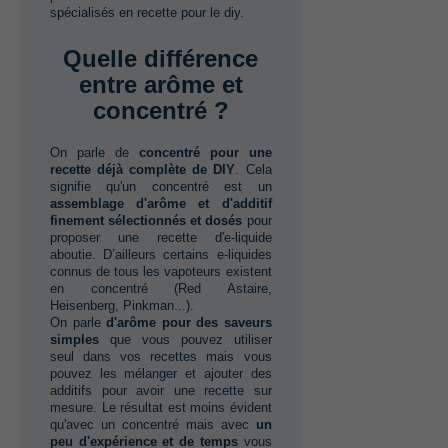
spécialisés en recette pour le diy.
Quelle différence
entre arôme et
concentré ?
On parle de‭ ‬
concentré pour une
recette déjà complète de DIY
.‭ ‬Cela
signifie qu'un concentré est un‭
assemblage d'arôme et d'additif
finement sélectionnés et dosés
pour
proposer une recette d'e-liquide
aboutie.‭ ‬D’ailleurs certains e-liquides
connus de tous les vapoteurs existent
en concentré‭ (Red Astaire,‭
‬Heisenberg,‭ ‬Pinkman...‭)‬.
On parle‭ ‬
d'arôme pour des saveurs
simples
que vous pouvez utiliser
seul dans vos recettes mais vous
pouvez les mélanger et ajouter des
additifs pour avoir une recette sur
mesure.‭ ‬Le résultat est moins évident
qu'avec un concentré mais‭ ‬avec
un
peu d'expérience et de temps‭
‬vous