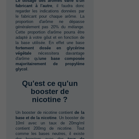
Le dosage des arômes varie d'un
fabricant à l'autre
,‭ ‬il faudra donc
regarder les indications données par
le fabricant pour chaque arôme.‭ ‬La
proportion d'arôme ne dépasse
généralement pas‭ ‬20%‭ ‬du mélange.‭
‬Cette proportion d'arôme pourra être
adapté à votre gôut et en fonction de
la base utilisée.‭ ‬En effet une base‭
fortement dosée en glycérine
végétale
nécessitera davantage
d'arôme qu‭'‬
une base composée
majoritairement de propylène
glycol
.
Qu'est ce qu'un
booster ‭de
nicotine‭ ?
Un booster de nicotine contient‭ ‬
de la
base et de la nicotine
.‭ ‬Un booster de‭
‬10ml avec un taux de‭ ‬20mg/ml
contient‭ ‬200mg de nicotine.‭ ‬Tout
comme les bases neutres,‭ ‬il existe
des boosters avec des‭ ‬
taux de