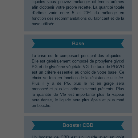
liquides vous pouvez mélanger différents arômes
afin d'obtenir votre propre recette.‭ ‬La quantité totale
d'arôme varie entre‭ ‬5‭ ‬et‭ ‬20%‭ ‬du mélange en
fonction des recommandations du fabricant et de la
base utilisée.
Base
La base est le composant principal des eliquides‭ ‬.‭
‬Elle est généralement composé de propylène glycol
PG et de glycérine végétale VG.‭ ‬Le taux de PG/VG
est un critère essentiel au choix de votre base.‭ ‬Ce
choix se fera en fonction de la résistance utilisée.‭
‬Plus il y a de PG,‭ ‬plus le hit en gorge sera
prononcé et plus les arômes seront présents.‭ ‬Plus
la quantité de VG est importante plus la vapeur
sera dense,‭ ‬le liquide sera plus épais et plus rond
en bouche.
Booster CBD
Un booster de CBD‭ ‬est un liquide avec un goût