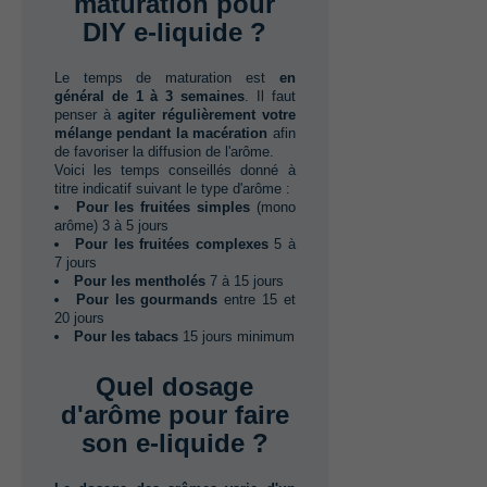
maturation pour
DIY e-liquide ?
Le temps de maturation est‭ ‬
en
général de‭ ‬1‭ ‬à‭ 3‭ ‬semaines
.‭ ‬Il faut
penser à‭ ‬
agiter régulièrement votre
mélange pendant la macération
afin
de favoriser la diffusion de l'arôme.
Voici les temps conseillés donné à
titre indicatif suivant le type d'arôme :
Pour les fruitées simples‭
‬(mono
arôme‭) ‬3‭ ‬à‭ ‬5‭ ‬jours
Pour les fruitées complexes‭
‬5‭ ‬à‭
‬7‭ ‬jours
Pour les mentholés‭
7‭ ‬à‭ ‬15‭ ‬jours
Pour les gourmands‭
‬entre‭ ‬15‭ ‬et‭
‬20‭ ‬jours
Pour les tabacs‭
‬15‭ ‬jours minimum
Quel dosage
d'arôme pour faire
son e-liquide ?