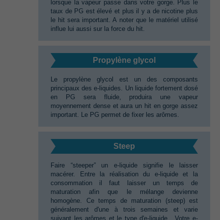
lorsque la vapeur passe dans votre gorge.‭ ‬Plus le
taux de PG est élevé et plus il y a de nicotine plus
le hit sera important.‭ ‬A noter que le matériel utilisé
influe lui aussi sur la force du hit.
Propylène glycol
Le propylène glycol est un des composants
principaux des e-liquides.‭ ‬Un liquide fortement dosé
en PG sera fluide,‭ ‬produira une vapeur
moyennement dense et aura un hit en gorge assez
important.‭ ‬Le PG permet de fixer les arômes.
Steep‭
Faire‭ “‬steeper‭” ‬un e-liquide signifie le laisser
macérer.‭ ‬Entre la réalisation du e-liquide et la
consommation il faut laisser un temps de
maturation afin que le mélange devienne
homogène.‭ ‬Ce temps de maturation‭ (‬steep‭) ‬est
généralement d'une à trois semaines et varie
suivant les arômes et le type d'e-liquide‭ ‬.‭ ‬Votre e-