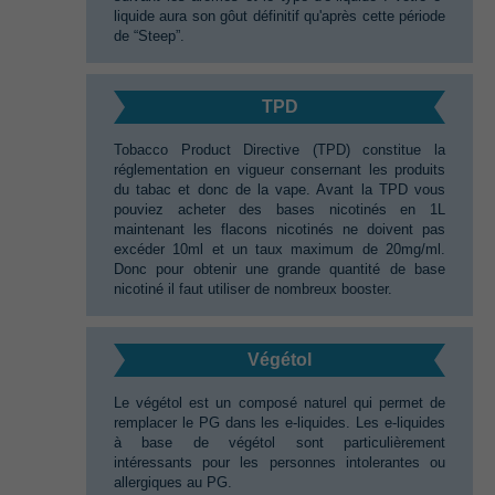
liquide aura son gôut définitif qu'après cette période
de‭ “‬Steep‭”‬.
TPD
Tobacco Product Directive‭ (‬TPD‭) ‬constitue la
réglementation en vigueur consernant les produits
du tabac et donc de la vape.‭ ‬Avant la TPD vous
pouviez acheter des bases nicotinés en‭ ‬1L
maintenant les flacons nicotinés ne doivent pas
excéder‭ ‬10ml et un taux maximum de‭ ‬20mg/ml.‭
‬Donc pour obtenir une grande quantité de base
nicotiné il faut utiliser de nombreux booster.
Végétol‭
Le végétol est un composé naturel qui permet de
remplacer le PG dans les e-liquides.‭ ‬Les e-liquides
à base de végétol sont particulièrement
intéressants pour les personnes intolerantes ou
allergiques au PG.