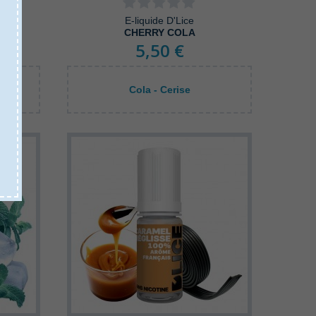
E-liquide D'Lice
CHERRY COLA
5,50 €
Cola - Cerise