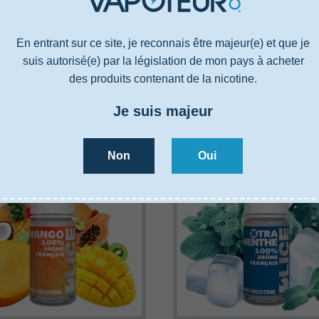
E-liquide D'Lice
E-liquide D'Lice
VIRGINIE
RHUM VANILLE
En entrant sur ce site, je reconnais être majeur(e) et que je
5,50 €
5,50 €
suis autorisé(e) par la législation de mon pays à acheter
des produits contenant de la nicotine.
Classic blond - Notes
Rhum - Vanille
caramélisées
Je suis majeur
Non
Oui