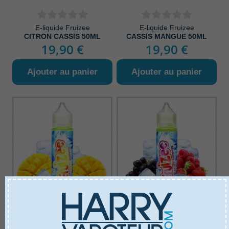
E-liquide Fruizee
E-liquide Fruizee
CITRON CASSIS 50ML
CASSIS MANGUE 50ML
19,90 €
19,90 €
Ajouter au panier
Ajouter au panier