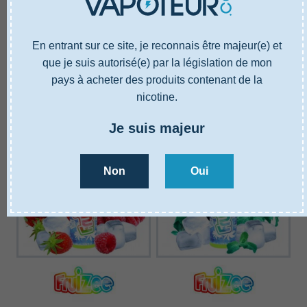
E-liquide Fruizee
E-liquide Fruizee
CRAZY MANGO 50ML
BLOODY SUMMER 50ML
En entrant sur ce site, je reconnais être majeur(e) et
19,90 €
19,90 €
que je suis autorisé(e) par la législation de mon
pays à acheter des produits contenant de la
Ajouter au panier
Ajouter au panier
nicotine.
Je suis majeur
Non
Oui