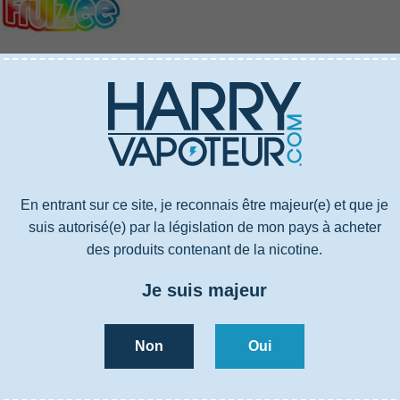
US
CARACTÉRISTIQUES
AVIS
4000576
E-liquide
En entrant sur ce site, je reconnais être majeur(e) et que je
Mangue, Effet glacé
suis autorisé(e) par la législation de mon pays à acheter
30% PG / 70% VG
des produits contenant de la nicotine.
Propylène glycol, Glycérine végétale, Arômes, Nicotine (sauf 0mg)
Je suis majeur
France
Fruité
Non
Oui
US
CARACTÉRISTIQUES
AVIS