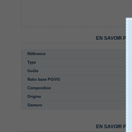
EN SAVOIR PL
Référence
Type
Goûts
Ratio base PG/VG
Composition
Origine
Saveurs
EN SAVOIR PL