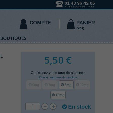
01 43 96 42 06
du mardi au samedi 12h-20h
COMPTE
PANIER
(vide)
 BOUTIQUES
ML
5,50 €
Choisissez votre
taux de nicotine
:
Choisir son taux de nicotine
0mg
3mg
6mg
12mg
18mg
En stock