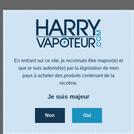
EN SAVOIR PLUS
CARACTÉRISTIQUES
AVIS
En entrant sur ce site, je reconnais être majeur(e) et
que je suis autorisé(e) par la législation de mon
pays à acheter des produits contenant de la
EN SAVOIR PLUS
CARACTÉRISTIQUES
AVIS
nicotine.
Je suis majeur
Référence
4000839N0
Type
E-liquide
Non
Oui
Goûts
Mangue, Effet glacé
Ratio base PG/VG
30% PG / 70% VG
Propylène glycol, Glycérine