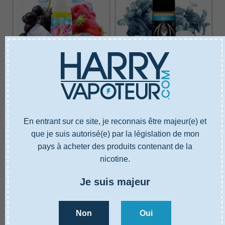
E-liquide Fruizee
E-liquide Halo
En entrant sur ce site, je reconnais être majeur(e) et
BLOODY SUMMER ESALT
SUBZERO ULTRA SALTS
que je suis autorisé(e) par la législation de mon
5,90 €
6,40 €
pays à acheter des produits contenant de la
nicotine.
Ajouter au panier
Ajouter au panier
Je suis majeur
Non
Oui