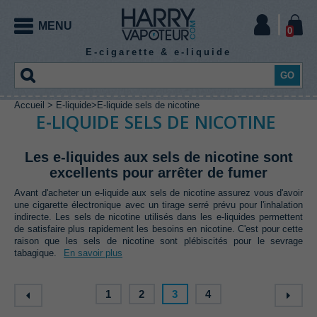
MENU
0
E-cigarette & e-liquide
GO
Accueil
>
E-liquide
>
E-liquide sels de nicotine
CIGARETTE
E-
EXPERT
DIY
CIGARETTE
E-LIQUIDE SELS DE NICOTINE
ELECTRONIQUE
ELECTRONIQUE
LIQUIDE
E-
Les e-liquides aux sels de nicotine sont
excellents pour arrêter de fumer
E-
LIQUIDE
Kit
Mod
Mod
Chargeur
Accu
Avant d'acheter un e-liquide aux sels de nicotine assurez vous d'avoir
vapoteur
electro
meca
accu
mod
une cigarette électronique avec un tirage serré prévu pour l'inhalation
LIQUIDE
expert
indirecte. Les sels de nicotine utilisés dans les e-liquides permettent
E-
E-
E-
E-
E-
E-
Kit
Kit
E-
CE
E-
E-
E-liquide
de satisfaire plus rapidement les besoins en nicotine. C'est pour cette
liquide
liquide
liquide
liquide
liquide
liquide
vapoteur
vapoteur
cigarettes
jetable
cigarette
cigarette
gourmand
raison que les sels de nicotine sont plébiscités pour le sevrage
Fil
Coton
classic
menthe
fruité
boisson
effet
bonbon
EXPERT
Atomiseur
Coils
Outillage
Pièces
débutant
avancé
pod
puff
box
tube
tabagique.
En savoir plus
resistif
cigarette
frais
Arôme
Booster
Base
Additif
reconstructible
préfabriqués
coiling
détachées
Pack
Accessoires
coil
electronique
e-
e-
e-
e-
E-
E-
E-
E-
E-
DIY
DIY
Batterie
Resistance
Drip
Verre de
Housse
DIY
liquide
liquide
liquide
liquide
liquide
liquide
liquide
liquide
liquide
Clearomiseur
1
2
3
4
intégrée
e-cigarette
Tip
remplacement
protection
en 10
à
sels de
High
XXL
Arôme
E-
ml
booster
nicotine
VG
Arôme
Arôme
Arôme
Arôme
Arôme
Arôme