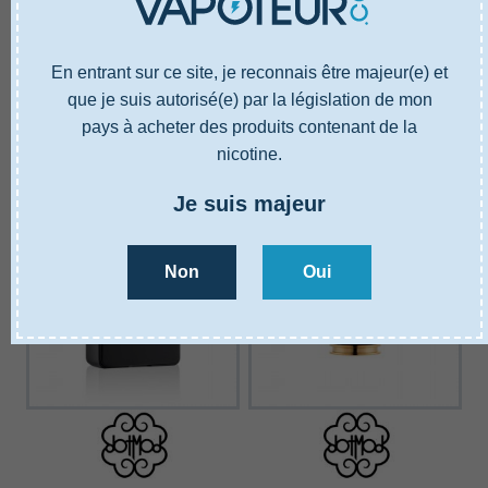
Tank de remplacement Dotmod
Cartouche pod Dotmod
DOTSTICK
DOTAIO
En entrant sur ce site, je reconnais être majeur(e) et
11,90 €
17,90 €
que je suis autorisé(e) par la législation de mon
pays à acheter des produits contenant de la
Ajouter au panier
Ajouter au panier
nicotine.
Je suis majeur
BON PLAN
Non
Oui