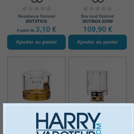
Resistance Dotmod
Box mod Dotmod
DOTSTICK
DOTBOX 220W
3,10 €
109,90 €
A partir de
Ajouter au panier
Ajouter au panier