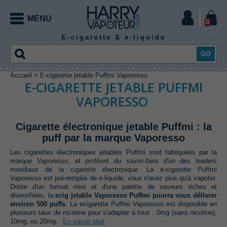
MENU
0
E-cigarette & e-liquide
GO
Accueil
>
E-cigarette jetable Puffmi Vaporesso
CIGARETTE
E-
EXPERT
DIY
CIGARETTE
E-CIGARETTE JETABLE PUFFMI
VAPORESSO
ELECTRONIQUE
ELECTRONIQUE
LIQUIDE
E-
Cigarette électronique jetable Puffmi : la
E-
LIQUIDE
Kit
puff par la marque Vaporesso
Mod
Mod
Chargeur
Accu
vapoteur
electro
meca
accu
mod
LIQUIDE
Les cigarettes électroniques jetables Puffmi sont fabriquées par la
expert
E-
E-
E-
E-
E-
E-
Kit
Kit
E-
CE
E-
E-
E-liquide
marque Vaporesso, et profitent du savoir-faire d'un des leaders
liquide
liquide
liquide
liquide
liquide
liquide
vapoteur
vapoteur
cigarettes
jetable
cigarette
cigarette
gourmand
mondiaux de la cigarette électronique. La e-cigarette Puffmi
Fil
Coton
classic
menthe
fruité
boisson
effet
bonbon
EXPERT
Atomiseur
Coils
Outillage
Pièces
débutant
avancé
pod
puff
box
tube
Vaporesso est pré-remplie de e-liquide, vous n'avez plus qu'à vapoter.
resistif
cigarette
frais
Arôme
Booster
Base
Additif
reconstructible
préfabriqués
coiling
détachées
Dotée d'un format mini et d'une palette de saveurs riches et
Pack
Accessoires
coil
electronique
e-
e-
e-
e-
diversifiées, la
ecig jetable Vaporesso Puffmi pourra vous délivrer
E-
E-
E-
E-
E-
DIY
DIY
Batterie
Resistance
Drip
Verre de
Housse
DIY
liquide
liquide
liquide
liquide
environ 500 puffs
. La ecigarette Puffmi Vaporesso est disponible en
liquide
liquide
liquide
liquide
liquide
Clearomiseur
intégrée
e-cigarette
Tip
remplacement
protection
plusieurs taux de nicotine pour s'adapter à tous : 0mg (sans nicotine),
en 10
à
sels de
High
XXL
10mg, ou 20mg.
En savoir plus
Arôme
E-
ml
booster
nicotine
VG
Arôme
Arôme
Arôme
Arôme
Arôme
Arôme