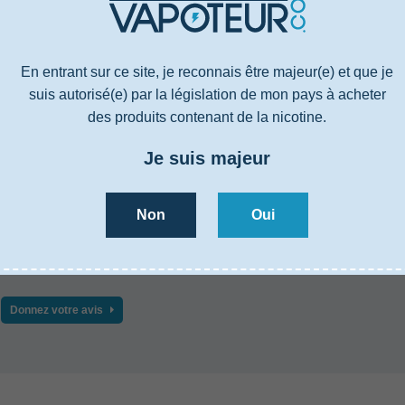
En entrant sur ce site, je reconnais être majeur(e) et que je
suis autorisé(e) par la législation de mon pays à acheter
 SAVOIR PLUS
AVIS
des produits contenant de la nicotine.
Je suis majeur
Non
Oui
s n'a été publié pour le moment.
emier à donner votre avis !
Donnez votre avis