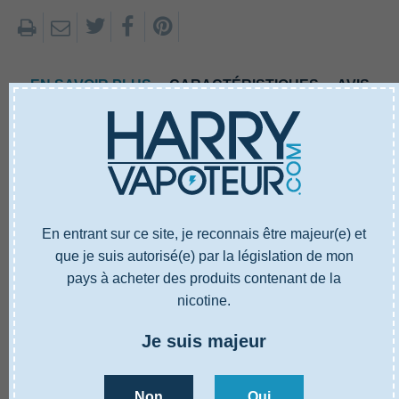
EN SAVOIR PLUS
CARACTÉRISTIQUES
AVIS
En entrant sur ce site, je reconnais être majeur(e) et
que je suis autorisé(e) par la législation de mon
pays à acheter des produits contenant de la
EN SAVOIR PLUS
CARACTÉRISTIQUES
AVIS
nicotine.
Référence
5000378
Je suis majeur
Capacité reservoir
4 ml
Hauteur
136 mm
Non
Oui