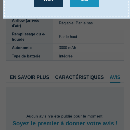
Diamètre
24 mm
Type d'inhalation
Inhalation indirecte
Airflow (arrivée
Réglable, Par le bas
d'air)
Remplissage du e-
Par le haut
liquide
Autonomie
3000 mAh
Type de batterie
Intégrée
EN SAVOIR PLUS
CARACTÉRISTIQUES
AVIS
Aucun avis n'a été publié pour le moment.
Soyez le premier à donner votre avis !