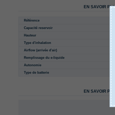
EN SAVOIR PL
Référence
Capacité reservoir
Hauteur
Type d'inhalation
Airflow (arrivée d'air)
Remplissage du e-liquide
Autonomie
Type de batterie
EN SAVOIR PL