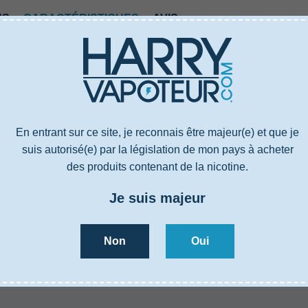
US
CARACTÉRISTIQUES
AVIS
5000512
4.5 ml
113 mm
Polyvalent
En entrant sur ce site, je reconnais être majeur(e) et que je
Réglable, Par le bas
suis autorisé(e) par la législation de mon pays à acheter
Par la base
des produits contenant de la nicotine.
3000 mAh
Intégrée
Je suis majeur
Non
Oui
US
CARACTÉRISTIQUES
AVIS