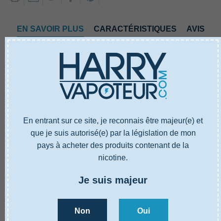
EN SAVOIR PLUS
CARACTÉRISTIQUES
AVIS
En entrant sur ce site, je reconnais être majeur(e) et
que je suis autorisé(e) par la législation de mon
EN SAVOIR PLUS
CARACTÉRISTIQUES
AVIS
pays à acheter des produits contenant de la
nicotine.
Référence
5000674
Je suis majeur
Capacité reservoir
5.5 ml
Hauteur
127 mm
Diamètre
28 mm
Non
Oui