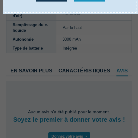
Type d'inhalation
Inhalation directe
Airflow (arrivée
Par le bas
d'air)
Remplissage du e-
Par le haut
liquide
Autonomie
3000 mAh
Type de batterie
Intégrée
EN SAVOIR PLUS
CARACTÉRISTIQUES
AVIS
Aucun avis n'a été publié pour le moment.
Soyez le premier à donner votre avis !
Donnez votre avis