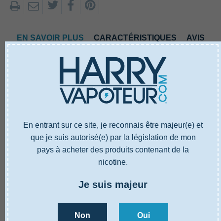
EN SAVOIR PLUS
CARACTÉRISTIQUES
AVIS
En entrant sur ce site, je reconnais être majeur(e) et
que je suis autorisé(e) par la législation de mon
EN SAVOIR PLUS
CARACTÉRISTIQUES
AVIS
pays à acheter des produits contenant de la
nicotine.
Référence
5001086BLK
Je suis majeur
Type
Cigarette électronique
Capacité reservoir
3 ml
Non
Oui
Hauteur
119,7 mm