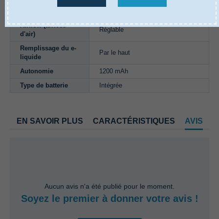
Type d'inhalation
Polyvalent
Airflow (arrivée
Réglable
d'air)
Remplissage du e-
Par le haut
liquide
Autonomie
1200 mAh
Type de batterie
Intégrée
EN SAVOIR PLUS
CARACTÉRISTIQUES
AVIS
Aucun avis n'a été publié pour le moment.
Soyez le premier à donner votre avis !