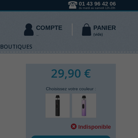
01 43 96 42 06
du mardi au samedi 12h-20h
COMPTE
PANIER
(vide)
 BOUTIQUES
29,90 €
Choisissez votre
couleur
:
Indisponible