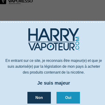
US
CARACTÉRISTIQUES
AVIS
5001104
Cigarette électronique
3 ml
En entrant sur ce site, je reconnais être majeur(e) et que je
120,8 mm
suis autorisé(e) par la législation de mon pays à acheter
Inhalation indirecte
des produits contenant de la nicotine.
Réglable
Je suis majeur
Par le haut
1000 mAh
Intégrée
Non
Oui