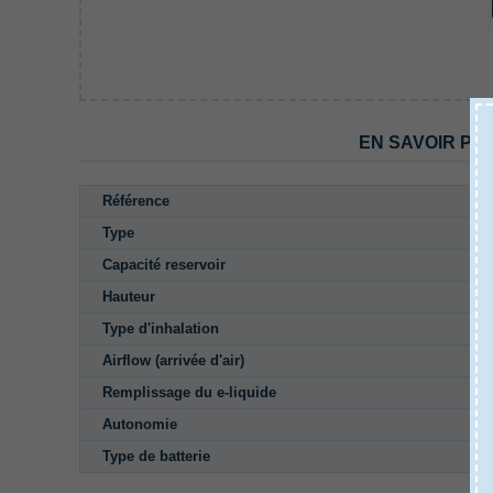
EN SAVOIR PL
Référence
Type
Capacité reservoir
Hauteur
Type d'inhalation
Airflow (arrivée d'air)
Remplissage du e-liquide
Autonomie
Type de batterie