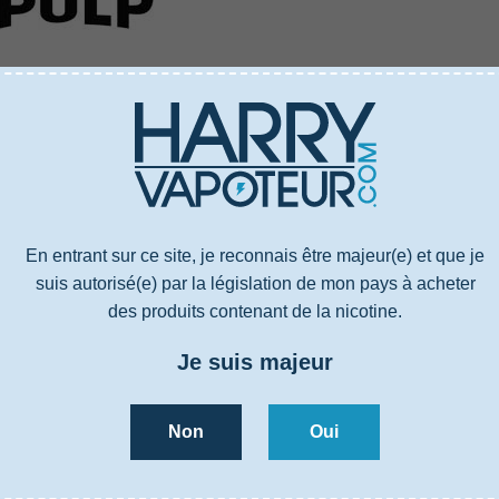
US
CARACTÉRISTIQUES
AVIS
4001068
E-liquide
En entrant sur ce site, je reconnais être majeur(e) et que je
Verveine, Citronnelle
suis autorisé(e) par la législation de mon pays à acheter
70% PG / 30% VG
des produits contenant de la nicotine.
Propylène glycol, Glycérine végétale, Arômes
Je suis majeur
France
Boisson
Non
Oui
US
CARACTÉRISTIQUES
AVIS