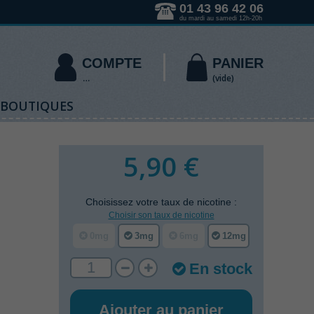
01 43 96 42 06
du mardi au samedi 12h-20h
COMPTE
PANIER
(vide)
 BOUTIQUES
5,90 €
Choisissez votre
taux de nicotine
:
Choisir son taux de nicotine
0mg
3mg
6mg
12mg
En stock
Ajouter au panier