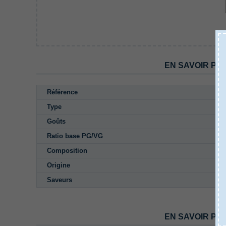
EN SAVOIR PL
Référence
Type
Goûts
Ratio base PG/VG
Composition
Origine
Saveurs
EN SAVOIR PL