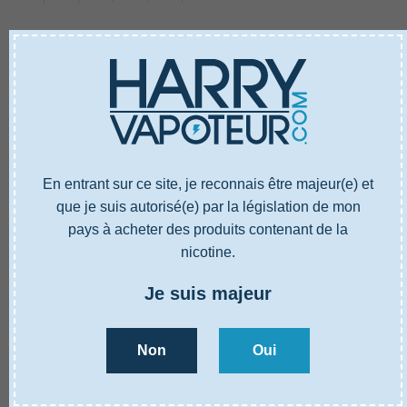
EN SAVOIR PLUS
CARACTÉRISTIQUES
AVIS
En entrant sur ce site, je reconnais être majeur(e) et
que je suis autorisé(e) par la législation de mon
pays à acheter des produits contenant de la
EN SAVOIR PLUS
CARACTÉRISTIQUES
AVIS
nicotine.
Je suis majeur
Référence
4001099N0
Type
E-liquide ZHC
Non
Oui
Goûts
Pêche, Abricot, Effet frais
Ratio base PG/VG
30% PG / 70% VG
Propylène glycol, Glycérine