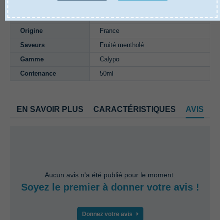
Propylène glycol, Glycérine
Composition
végétale, Arômes
Origine
France
Saveurs
Fruité mentholé
Gamme
Calypo
Contenance
50ml
EN SAVOIR PLUS
CARACTÉRISTIQUES
AVIS
Aucun avis n'a été publié pour le moment.
Soyez le premier à donner votre avis !
Donnez votre avis