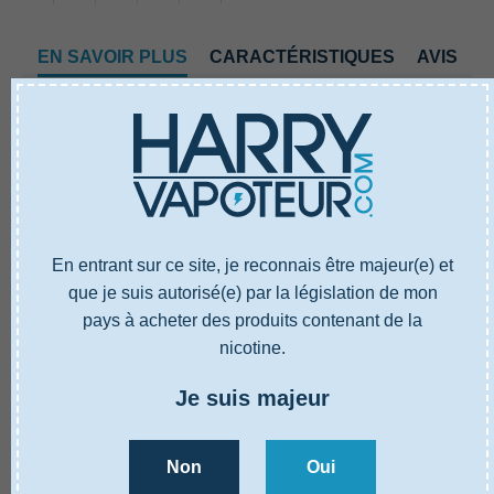
EN SAVOIR PLUS
CARACTÉRISTIQUES
AVIS
En entrant sur ce site, je reconnais être majeur(e) et
que je suis autorisé(e) par la législation de mon
EN SAVOIR PLUS
CARACTÉRISTIQUES
AVIS
pays à acheter des produits contenant de la
nicotine.
Référence
4001112N50
Je suis majeur
Type
E-liquide ZHC
Cassis, Mûre, Framboise, Effet
Goûts
glacé
Non
Oui
Ratio base PG/VG
50% PG / 50% VG