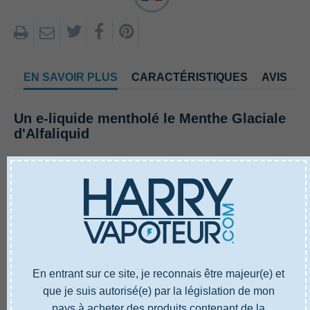
EN SAVOIR PLUS
CARACTÉRISTIQUES
AVIS
Un e-liquide mentholé le Menthe Glaciale
d'Alfaliquid
Fraîche et tonique, la menthe glaciale est la saveur à
laquelle on aspire le plus souvent en après-déjeuner ou
après-dîner. L’e-liquide Menthe glaciale d’Alfaliquid
apporte toute la fraîcheur et le petit coup de fouet désirés
en après repas, avant une reprise efficace d’activité.
Haleine légère et esprit clair, après quelques bouffées de
Menthe glaciale d’Alfaliquid, on repart tout feu, tout
En entrant sur ce site, je reconnais être majeur(e) et
flamme!
que je suis autorisé(e) par la législation de mon
pays à acheter des produits contenant de la