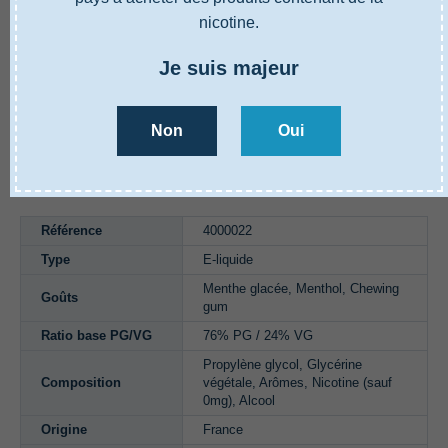
nicotine.
Je suis majeur
Non
Oui
EN SAVOIR PLUS
CARACTÉRISTIQUES
AVIS
Référence
4000022
Type
E-liquide
Menthe glacée, Menthol, Chewing
Goûts
gum
Ratio base PG/VG
76% PG / 24% VG
Propylène glycol, Glycérine
Composition
végétale, Arômes, Nicotine (sauf
0mg), Alcool
Origine
France