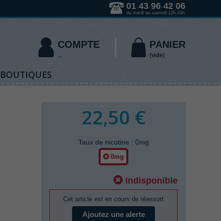
01 43 96 42 06
du mardi au samedi 12h-20h
COMPTE
PANIER
(vide)
 BOUTIQUES
22,50 €
Taux de nicotine
:
0mg
0mg
Indisponible
Cet article est en cours de réassort
Ajoutez une alerte