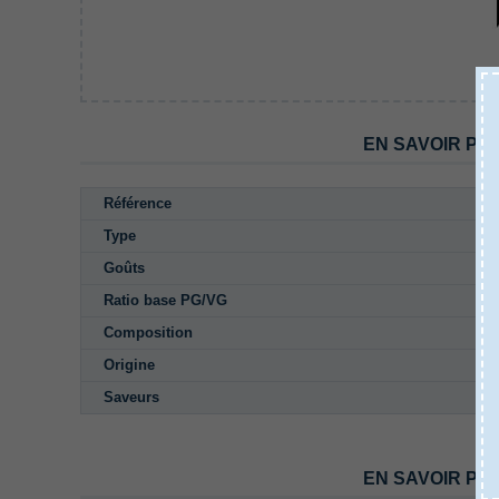
EN SAVOIR PL
Référence
Type
Goûts
Ratio base PG/VG
Composition
Origine
Saveurs
EN SAVOIR PL