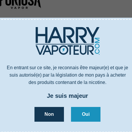
US
CARACTÉRISTIQUES
AVIS
4000288N0
E-liquide ZHC
En entrant sur ce site, je reconnais être majeur(e) et que je
Groseille, Fraise, Citron pétillant
suis autorisé(e) par la législation de mon pays à acheter
30% PG / 70% VG
des produits contenant de la nicotine.
Propylène glycol, Glycérine végétale, Arômes
Je suis majeur
France
Fruité
Non
Oui
US
CARACTÉRISTIQUES
AVIS