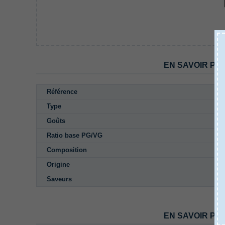
EN SAVOIR PL
Référence
Type
Goûts
Ratio base PG/VG
Composition
Origine
Saveurs
EN SAVOIR PL