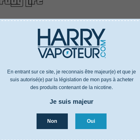
US
CARACTÉRISTIQUES
AVIS
4000464
E-liquide
En entrant sur ce site, je reconnais être majeur(e) et que je
Fruits des bois, Citron, Menthe, Effet glacé
suis autorisé(e) par la législation de mon pays à acheter
20% PG / 80% VG
des produits contenant de la nicotine.
Propylène glycol, Glycérine végétale, Nicotine (sauf 0mg), Arômes
Je suis majeur
France
Menthol
Non
Oui
US
CARACTÉRISTIQUES
AVIS