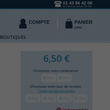
01 43 96 42 06
du mardi au samedi 12h-20h
COMPTE
PANIER
(vide)
 BOUTIQUES
6,50 €
Choisissez votre
contenance
:
10ml
40ml
Choisissez votre
taux de nicotine
:
Choisir son taux de nicotine
0mg
3mg
6mg
18mg