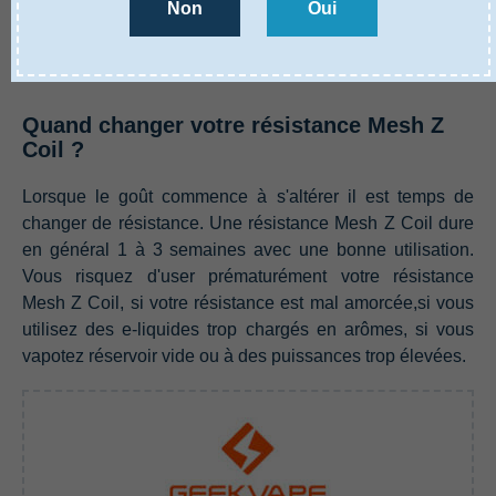
Non
Oui
La résistance Mesh Z Coil 0,4ohm avec un réglage de
puissance entre 60W et 70W, elle offre une vape en
DTL avec un excellent rendu de saveurs.
Quand changer votre résistance Mesh Z
Coil ?
Lorsque le goût commence à s'altérer il est temps de
changer de résistance. Une résistance Mesh Z Coil dure
en général 1 à 3 semaines avec une bonne utilisation.
Vous risquez d'user prématurément votre résistance
Mesh Z Coil, si votre résistance est mal amorcée,si vous
utilisez des e-liquides trop chargés en arômes, si vous
vapotez réservoir vide ou à des puissances trop élevées.