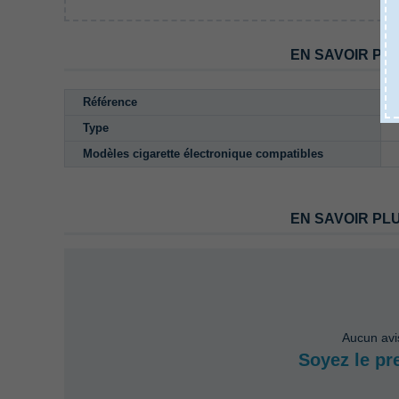
EN SAVOIR PL
Référence
Type
Modèles cigarette électronique compatibles
EN SAVOIR PL
Aucun avi
Soyez le pr