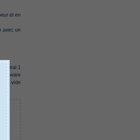
peur et en
e avec un
 général 1
 si votre
rvoir vide