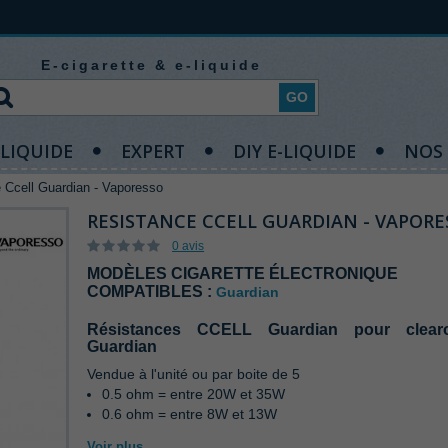
E-cigarette & e-liquide
GO
-LIQUIDE
EXPERT
DIY E-LIQUIDE
NOS
 Ccell Guardian - Vaporesso
RESISTANCE CCELL GUARDIAN - VAPORE
0 avis
MODÈLES CIGARETTE ÉLECTRONIQUE
COMPATIBLES :
Guardian
Résistances CCELL Guardian pour clearo
Guardian
Vendue à l'unité ou par boite de 5
0.5 ohm = entre 20W et 35W
0.6 ohm = entre 8W et 13W
Voir plus