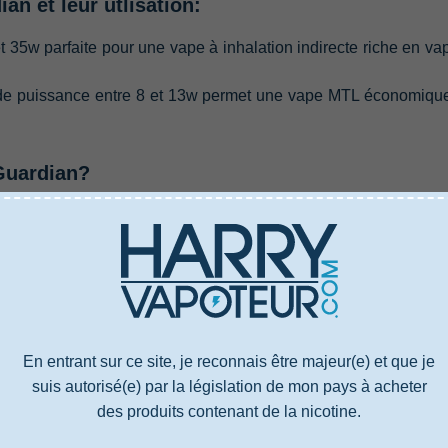
an et leur utlisation:
t 35w parfaite pour une vape à inhalation indirecte riche en va
 de puissance entre 8 et 13w permet une vape MTL économiqu
Guardian?
e changer de résistance. Une résistance Ccell Guardian dure en
quez d'user prématurément votre résistance Ccell Guardian,
quides trop chargés en glycérine végétale, si vous vapotez rése
En entrant sur ce site, je reconnais être majeur(e) et que je
suis autorisé(e) par la législation de mon pays à acheter
des produits contenant de la nicotine.