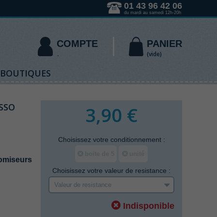
01 43 96 42 06
du mardi au samedi 12h-20h
COMPTE
PANIER
(vide)
 BOUTIQUES
SSO
3,90 €
Choisissez votre
conditionnement
:
boite de 5
unité
miseurs
Choisissez votre
valeur de resistance
:
Valeur de resistance
Indisponible