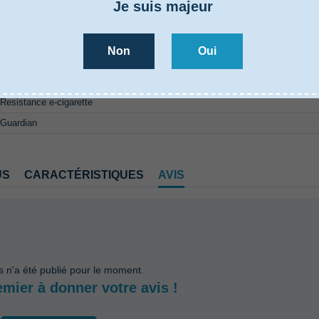
Je suis majeur
US
CARACTÉRISTIQUES
AVIS
Non
Oui
5000069
Resistance e-cigarette
Guardian
US
CARACTÉRISTIQUES
AVIS
s n'a été publié pour le moment.
emier à donner votre avis !