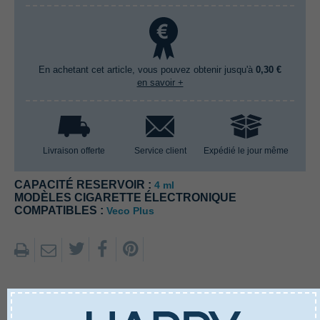
En achetant cet article, vous pouvez obtenir jusqu'à
0,30 €
en savoir +
Livraison offerte
Service client
Expédié le jour même
CAPACITÉ RESERVOIR :
4 ml
MODÈLES CIGARETTE ÉLECTRONIQUE
COMPATIBLES :
Veco Plus
EN SAVOIR PLUS
CARACTÉRISTIQUES
AVIS