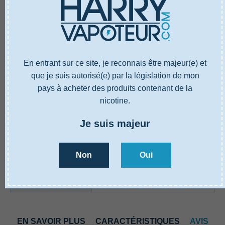
En entrant sur ce site, je reconnais être majeur(e) et
que je suis autorisé(e) par la législation de mon
pays à acheter des produits contenant de la
EN SAVOIR PLUS
CARACTÉRISTIQUES
AVIS
nicotine.
Je suis majeur
Référence
5000307C35
Type
Tank pyrex
Capacité reservoir
4 ml
Non
Oui
Modèles cigarette
électronique
Veco Plus
compatibles
EN SAVOIR PLUS
CARACTÉRISTIQUES
AVIS